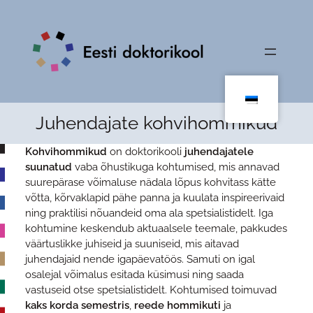
Juhendajate kohvihommikud
Kohvihommikud
on doktorikooli
juhendajatele
suunatud
vaba õhustikuga kohtumised, mis annavad
suurepärase võimaluse nädala lõpus kohvitass kätte
võtta, kõrvaklapid pähe panna ja kuulata inspireerivaid
ning praktilisi nõuandeid oma ala spetsialistidelt. Iga
kohtumine keskendub aktuaalsele teemale, pakkudes
väärtuslikke juhiseid ja suuniseid, mis aitavad
juhendajaid nende igapäevatöös. Samuti on igal
osalejal võimalus esitada küsimusi ning saada
vastuseid otse spetsialistidelt. Kohtumised toimuvad
kaks korda semestris
,
reede hommikuti
ja