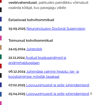
veebivahendusel
, pakkudes paindlikku võimalust
osaleda kõikjal, kus parasjagu viibite.
Eelseisvad kohvihommikud
19.09.2025
Neuroinclusive Doctoral Supervision
Toimunud kohvihommikud
24.o5.2024
Julgeolek
22.11.2024
Avatud teadusandmed ja
andmehaldusplaan
06.12.2024
Juhendaja vaimne heaolu: ise- ja
koostoimimise mõistlik tasakaal
07.02.2025
Loovuurimusest ja selle juhendamisest
25.04.2025
Loovuurimusest ja selle juhendamisest
II