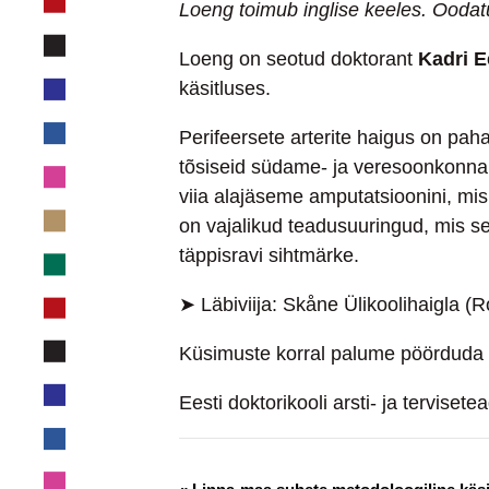
Loeng toimub inglise keeles. Oodat
Loeng on seotud doktorant
Kadri E
käsitluses.
Perifeersete arterite haigus on pah
tõsiseid südame- ja veresoonkonna 
viia alajäseme amputatsioonini, mis
on vajalikud teadusuuringud, mis sel
täppisravi sihtmärke.
➤ Läbiviija: Skåne Ülikoolihaigla (R
Küsimuste korral palume pöörduda K
Eesti doktorikooli arsti- ja terviset