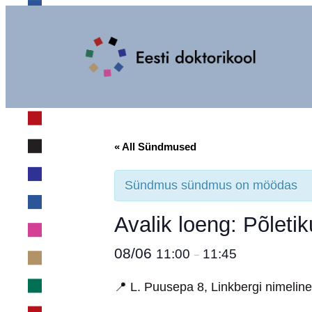
« All Sündmused
Sündmus sündmus on möödas
Avalik loeng: Põletik
08/06
11:00
11:45
–
📍 L. Puusepa 8, Linkbergi nimelin