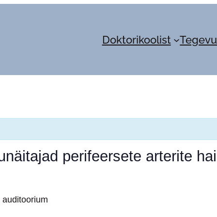
Doktorikoolist
Tegevu
unäitajad perifeersete arterite ha
e auditoorium