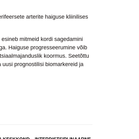
ifeersete arterite haiguse kliinilises
el esineb mitmeid kordi sagedamini
tega. Haiguse progresseerumine võib
sotsiaalmajanduslik koormus. Seetõttu
 uusi prognostilisi biomarkereid ja