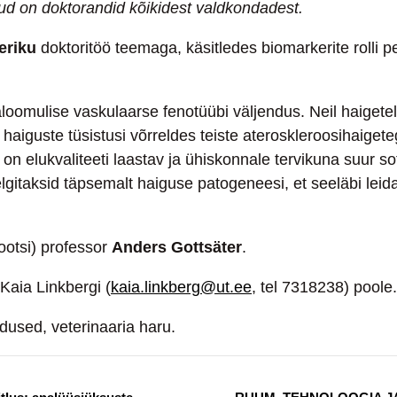
ud on doktorandid kõikidest valdkondadest.
eriku
doktoritöö teemaga, käsitledes biomarkerite rolli per
aloomulise vaskulaarse fenotüübi väljendus. Neil haiget
haiguste tüsistusi võrreldes teiste ateroskleroosihaige
 on elukvaliteeti laastav ja ühiskonnale tervikuna suur 
gitaksid täpsemalt haiguse patogeneesi, et seeläbi leida
ootsi) professor
Anders Gottsäter
.
aia Linkbergi (
kaia.linkberg@ut.ee
, tel 7318238) poole.
eadused, veterinaaria haru.