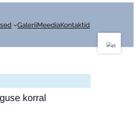
sed
Galerii
Meedia
Kontaktid
iguse korral