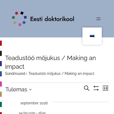
Teadustöö mõjukus / Making an
impact
Sündmused
Teadustöö mõjukus / Making an impact
Sündmused
Sündm
Sü
Otsi
Tulemas
Nimeki
Show
Vi
Vali
Search
Filters
kuupäev
Na
september 2026
and
04/09 13:00
–
16:00