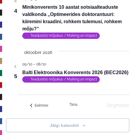
R
Views
Minikonverents 10 aastat sotsiaalteaduste
4
valdkonda „Optimeerides doktorantuuri:
Navigat
kiiremini kraadini, rohkem tulemusi, rohkem
mõju?“
Teadustöö mõjukus / Making an impact
oktoober 2026
05/10
–
08/10
E
Balti Elektroonika Konverents 2026 (BEC2026)
5
Teadustöö mõjukus / Making an impact
Täna
Järgmine
Sündmused
Eelmine
Sündmu
Jälgi kalendrit