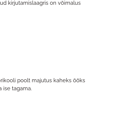
tud kirjutamislaagris on võimalus
orikooli poolt majutus kaheks ööks
ja ise tagama.