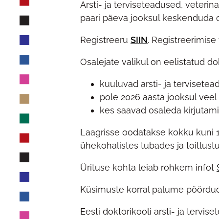
Arsti- ja terviseteadused, veteri
paari päeva jooksul keskenduda om
Registreeru
SIIN
. Registreerimis
Osalejate valikul on eelistatud do
kuuluvad arsti- ja tervisetea
pole 2026 aasta jooksul veel 
kes saavad osaleda kirjutamis
Laagrisse oodatakse kokku kuni 10
ühekohalistes tubades ja toitlustu
Ürituse kohta leiab rohkem infot
Küsimuste korral palume pöördud
Eesti doktorikooli arsti- ja tervis