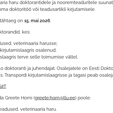
naaria haru doktorantidele ja nooremteaduritele suuna
a doktoritöö või teadusartikli kirjutamisele.
e tähtaeg on
15. mai 2026
.
ktorandid, kes:
dused, veterinaaria harusse;
kirjutamislaagris osalenud;
laagris terve selle toimumise vältel.
 doktoranti ja juhendajat. Osalejatele on Eesti Dokt
s. Transpordi kirjutamislaagrisse ja tagasi peab osale
SIIT
.
a Greete Horni (
greete.horn@tlu.ee
) poole
.
eteadused, veterinaaria haru.