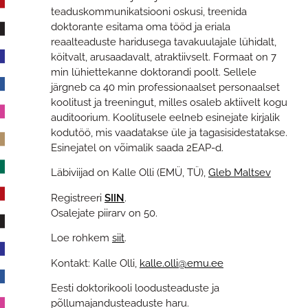
teaduskommunikatsiooni oskusi, treenida
doktorante esitama oma tööd ja eriala
reaalteaduste haridusega tavakuulajale lühidalt,
köitvalt, arusaadavalt, atraktiivselt. Formaat on 7
min lühiettekanne doktorandi poolt. Sellele
järgneb ca 40 min professionaalset personaalset
koolitust ja treeningut, milles osaleb aktiivelt kogu
auditoorium. Koolitusele eelneb esinejate kirjalik
kodutöö, mis vaadatakse üle ja tagasisidestatakse.
Esinejatel on võimalik saada 2EAP-d.
Läbiviijad on Kalle Olli (EMÜ, TÜ),
Gleb Maltsev
Registreeri
SIIN
.
Osalejate piirarv on 50.
Loe rohkem
siit
.
Kontakt: Kalle Olli,
kalle.olli@emu.ee
Eesti doktorikooli loodusteaduste ja
põllumajandusteaduste haru.