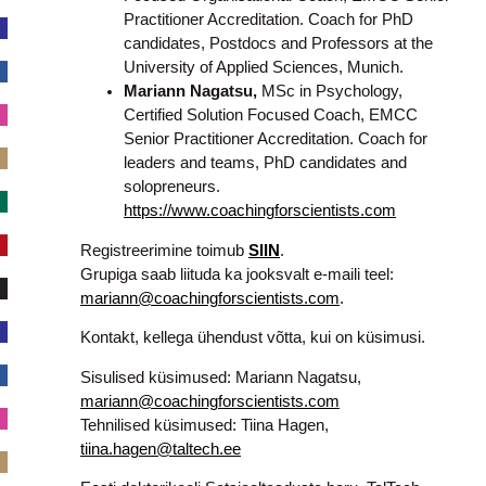
Practitioner Accreditation. Coach for PhD
candidates, Postdocs and Professors at the
University of Applied Sciences, Munich.
Mariann Nagatsu,
MSc in Psychology,
Certified Solution Focused Coach, EMCC
Senior Practitioner Accreditation. Coach for
leaders and teams, PhD candidates and
solopreneurs.
https://www.coachingforscientists.com
Registreerimine toimub
SIIN
.
Grupiga saab liituda ka jooksvalt e-maili teel:
mariann@coachingforscientists.com
.
Kontakt, kellega ühendust võtta, kui on küsimusi.
Sisulised küsimused: Mariann Nagatsu,
mariann@coachingforscientists.com
Tehnilised küsimused: Tiina Hagen,
tiina.hagen@taltech.ee