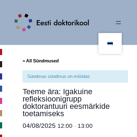
« All Sündmused
Sündmus sündmus on möödas
Teeme ära: Igakuine
refleksioonigrupp
doktorantuuri eesmärkide
toetamiseks
04/08/2025
12:00
13:00
–