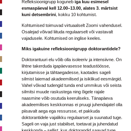
Refleksioonigrupp koguneb
iga kuu esimesel
esmaspäeval kell 12.00–13.00, alates 3. märtsist
kuni detsembrini
, kokku 10 kohtumist.
Kohtumised toimuvad virtuaalselt Zoomi vahendusel.
Osalejad võivad liituda regulaarselt või vastavalt
vajadusele. Kohtumised on inglise keeles.
Miks igakuine refleksioonigrupp doktorantidele?
Doktorantuuri elu võib olla isoleeriv ja intensiivne. On
lihtne takerduda igapäevasesse teadustöösse,
kirjutamisse ja tähtaegadesse, kaotades sageli
silmist laiemad akadeemilised ja isiklikud eesmärgid.
Vahel võivad tudengid tunda end ummikus või seista
silmitsi muude raskustega ning õigele rajale
naasmine võib osutuda keeruliseks. Tänapäeva
akadeemilises keskkonnas ei pruugi juhendajatel olla
piisavalt aega ega ressursse, et pakkuda
doktorantidele vajalikku regulaarset ja suunatud tuge.
Sageli on vaja just stabiilset, toetavat ja juhendatud
keskkonda – sellist, kus doktorandid saavad tuge,