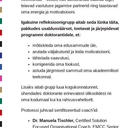
leiavad vastutuse jagamise partnerid ning taastavad
oma energia ja motivatsiooni.
Igakuine refleksioonigrupp aitab seda lünka täita,
pakkudes usaldusväärset, toetavat ja järjepidevat
programmi doktorantidele, et:
mõtiskleda oma edusammude üle,
arutada väljakutseid ja leida motivatsiooni,
tähistada saavutusi,
korrigeerida oma fookust,
astuda järgmised sammud oma akadeemilisel
teekonnal.
Lisaks aitab grupp luua kogukonnatunnet,
ühendades doktorante erinevatest ülikoolidest nii
oma kodumaal kui ka rahvusvaheliselt.
Protsessi juhivad sertifitseeritud coach’id:
Dr. Manuela Tischler,
Certified Solution
Focused Organisational Coach, EMCC Senior