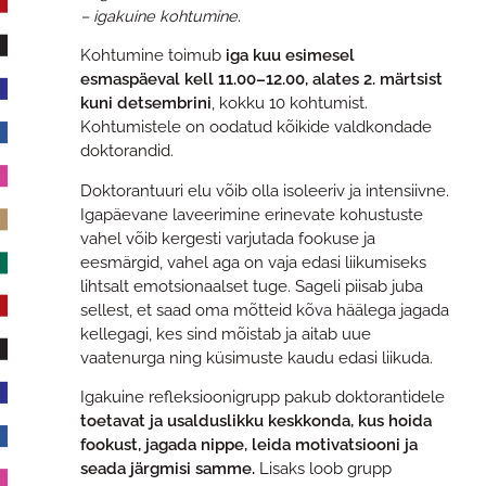
– igakuine kohtumine
.
Kohtumine toimub
iga kuu esimesel
esmaspäeval kell 11.00–12.00, alates 2. märtsist
kuni detsembrini
, kokku 10 kohtumist.
Kohtumistele on oodatud kõikide valdkondade
doktorandid.
Doktorantuuri elu võib olla isoleeriv ja intensiivne.
Igapäevane laveerimine erinevate kohustuste
vahel võib kergesti varjutada fookuse ja
eesmärgid, vahel aga on vaja edasi liikumiseks
lihtsalt emotsionaalset tuge. Sageli piisab juba
sellest, et saad oma mõtteid kõva häälega jagada
kellegagi, kes sind mõistab ja aitab uue
vaatenurga ning küsimuste kaudu edasi liikuda.
Igakuine refleksioonigrupp pakub doktorantidele
toetavat ja usalduslikku keskkonda, kus hoida
fookust, jagada nippe, leida motivatsiooni ja
seada järgmisi samme.
Lisaks loob grupp