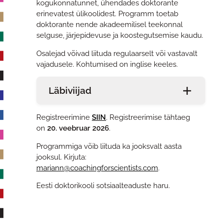
kogukonnatunnet, ühendades doktorante
erinevatest ülikoolidest. Programm toetab
doktorante nende akadeemilisel teekonnal
selguse, järjepidevuse ja koostegutsemise kaudu.
Osalejad võivad liituda regulaarselt või vastavalt
vajadusele. Kohtumised on inglise keeles.
Läbiviijad
Registreerimine
SIIN
. Registreerimise tähtaeg
on
20. veebruar 2026
.
Programmiga võib liituda ka jooksvalt aasta
jooksul. Kirjuta:
mariann@coachingforscientists.com
.
Eesti doktorikooli sotsiaalteaduste haru.