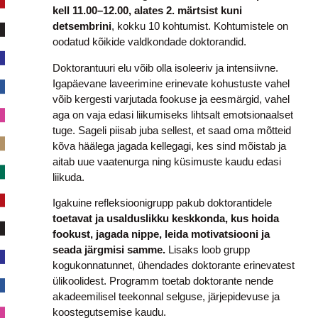
kell 11.00–12.00, alates 2. märtsist kuni
detsembrini
, kokku 10 kohtumist. Kohtumistele on
oodatud kõikide valdkondade doktorandid.
Doktorantuuri elu võib olla isoleeriv ja intensiivne.
Igapäevane laveerimine erinevate kohustuste vahel
võib kergesti varjutada fookuse ja eesmärgid, vahel
aga on vaja edasi liikumiseks lihtsalt emotsionaalset
tuge. Sageli piisab juba sellest, et saad oma mõtteid
kõva häälega jagada kellegagi, kes sind mõistab ja
aitab uue vaatenurga ning küsimuste kaudu edasi
liikuda.
Igakuine refleksioonigrupp pakub doktorantidele
toetavat ja usalduslikku keskkonda, kus hoida
fookust, jagada nippe, leida motivatsiooni ja
seada järgmisi samme.
Lisaks loob grupp
kogukonnatunnet, ühendades doktorante erinevatest
ülikoolidest. Programm toetab doktorante nende
akadeemilisel teekonnal selguse, järjepidevuse ja
koostegutsemise kaudu.