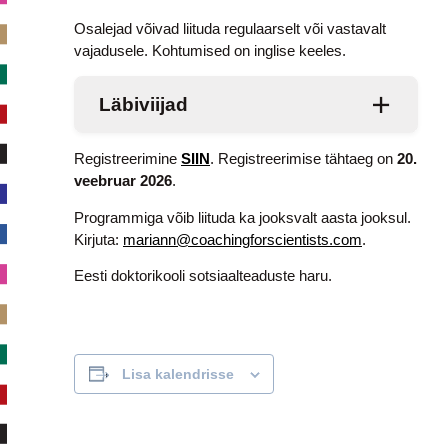
Osalejad võivad liituda regulaarselt või vastavalt
vajadusele. Kohtumised on inglise keeles.
Läbiviijad
Registreerimine
SIIN
. Registreerimise tähtaeg on
20.
veebruar 2026
.
Programmiga võib liituda ka jooksvalt aasta jooksul.
Kirjuta:
mariann@coachingforscientists.com
.
Eesti doktorikooli sotsiaalteaduste haru.
Lisa kalendrisse