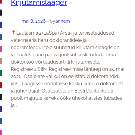
Kirjutamislaager
by
mai 8, 2026
—
annam
Laulasmaa (LaSpa) Arsti- ja terviseteadused,
veterinaaria haru doktorantidele ja
nooremteaduritele suunatud kirjutamislaagris on
võimalus paari päeva jooksul keskenduda oma
doktoritöö või teadusartikli kirjutamisele.
Registreeru SIIN. Registreerimise tähtaeg on 15. mai
2026. Osalejate valikul on eelistatud doktorandid,
kes: Laagrisse oodatakse kokku kuni 10 doktoranti
ja juhendajat. Osalejatele on Eesti Doktorikooli
poolt majutus kaheks ööks ühekohalistes tubades
ja…