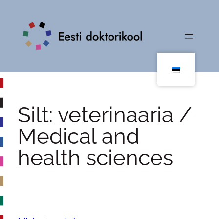
Liigu
sisu
juurde
Silt:
veterinaaria /
Medical and
health sciences